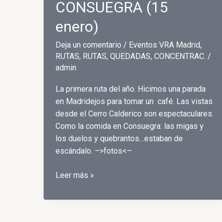
CONSUEGRA (15
enero)
Deja un comentario
/
Eventos VRA Madrid
,
RUTAS
,
RUTAS, QUEDADAS, CONCENTRAC.
/
admin
La primera ruta del año. Hicimos una parada
en Madridejos para tomar un café. Las vistas
desde el Cerro Calderico son espectaculares.
Como la comida en Consuegra: las migas y
los duelos y quebrantos…estaban de
escándalo. –>fotos<–
PRIMERA
Leer más »
RUTA
2017
CERRO