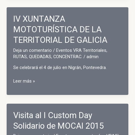
Spain
2017.
IV XUNTANZA
7-
9
MOTOTURÍSTICA DE LA
de
TERRITORIAL DE GALICIA
abril
en
Deja un comentario
/
Eventos VRA Territoriales
,
Isla
RUTAS, QUEDADAS, CONCENTRAC.
/
admin
(Cantabria)
Se celebrará el 4 de julio en Nigrán, Pontevedra.
IV
Leer más »
XUNTANZA
MOTOTURÍSTICA
DE
LA
Visita al I Custom Day
TERRITORIAL
DE
Solidario de MOCAI 2015
GALICIA