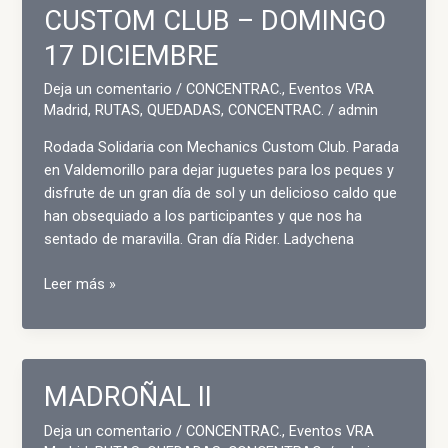
CUSTOM CLUB – DOMINGO
17 DICIEMBRE
Deja un comentario
/
CONCENTRAC.
,
Eventos VRA
Madrid
,
RUTAS, QUEDADAS, CONCENTRAC.
/
admin
Rodada Solidaria con Mechanics Custom Club. Parada
en Valdemorillo para dejar juguetes para los peques y
disfrute de un gran día de sol y un delicioso caldo que
han obsequiado a los participantes y que nos ha
sentado de maravilla. Gran día Rider. Ladychena
RUTA
Leer más »
PARA
COLABORAR
EN
RODADA
MADROÑAL II
INVERNAL
SOLIDARIA
Deja un comentario
/
CONCENTRAC.
,
Eventos VRA
DE