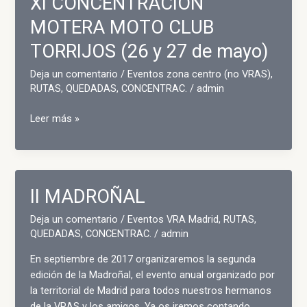
XI CONCENTRACION
MOTOS
CLASICAS
MOTERA MOTO CLUB
EN
TORRIJOS (26 y 27 de mayo)
ALCALÁ
DE
Deja un comentario
/
Eventos zona centro (no VRAS)
,
HENARES
RUTAS, QUEDADAS, CONCENTRAC.
/
admin
XI
Leer más »
CONCENTRACION
MOTERA
MOTO
CLUB
II MADROÑAL
TORRIJOS
(26
Deja un comentario
/
Eventos VRA Madrid
,
RUTAS,
y
QUEDADAS, CONCENTRAC.
/
admin
27
En septiembre de 2017 organizaremos la segunda
de
edición de la Madroñal, el evento anual organizado por
mayo)
la territorial de Madrid para todos nuestros hermanos
de la VRAS y los amigos. Ya os iremos contando.