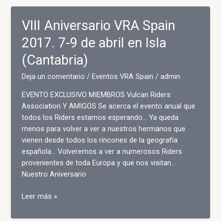
RALLY
EN
VIII Aniversario VRA Spain
DINAMARCA
2017. 7-9 de abril en Isla
(Cantabria)
Deja un comentario
/
Eventos VRA Spain
/
admin
EVENTO EXCLUSIVO MIEMBROS Vulcan Riders
Association Y AMIGOS Se acerca el evento anual que
todos los Riders estamos esperando… Ya queda
menos para volver a ver a nuestros hermanos que
vienen desde todos los rincones de la geografía
española… Volveremos a ver a numerosos Riders
provenientes de toda Europa y que nos visitan…
Nuestro Aniversario
VIII
Leer más »
Aniversario
VRA