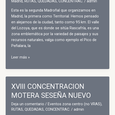
Madrid
,
RUTAS, QUEDADAS, CONCENTRAC.
/
admin
MECHANICS
Esta es la segunda Madroñal que organizamos en
CUSTOM
Madrid, la primera como Territorial. Hemos pensado
CLUB
en alejarnos de la ciudad, tanto como 95 km. El valle
–
del Lozoya, que es donde se sitúa Rascafría, es una
DOMINGO
zona emblemática por la variedad de paisajes y sus
17
recursos naturales, valga como ejemplo el Pico de
DICIEMBRE
Peñalara, la
MADROÑAL
Leer más »
II
XVIII CONCENTRACION
MOTERA SESEÑA NUEVO
Deja un comentario
/
Eventos zona centro (no VRAS)
,
RUTAS, QUEDADAS, CONCENTRAC.
/
admin