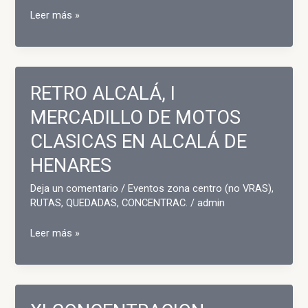
XVIII
Leer más »
CONCENTRACION
MOTERA
SESEÑA
NUEVO
RETRO ALCALÁ, I
MERCADILLO DE MOTOS
CLASICAS EN ALCALÁ DE
HENARES
Deja un comentario
/
Eventos zona centro (no VRAS)
,
RUTAS, QUEDADAS, CONCENTRAC.
/
admin
RETRO
Leer más »
ALCALÁ,
I
MERCADILLO
DE