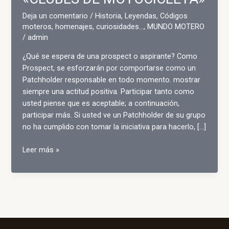
Deja un comentario
/
Historia, Leyendas, Códigos
moteros, homenajes, curiosidades...
,
MUNDO MOTERO
/
admin
¿Qué se espera de una prospect o aspirante? Como
Prospect, se esforzarán por comportarse como un
Patchholder responsable en todo momento. mostrar
siempre una actitud positiva. Participar tanto como
usted piense que es aceptable; a continuación,
participar más. Si usted ve un Patchholder de su grupo
no ha cumplido con tomar la iniciativa para hacerlo, […]
NORMAS
Leer más »
DE
COMPORTAMIENTO
Y
CONDUCTA
DENTRO
DE