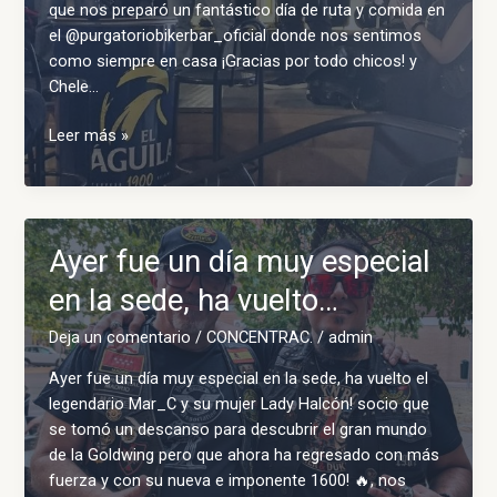
que nos preparó un fantástico día de ruta y comida en
el @purgatoriobikerbar_oficial donde nos sentimos
como siempre en casa ¡Gracias por todo chicos! y
Chele…
El
Leer más »
pasado
sábado
tuvo
lugar
Ayer fue un día muy especial
el
parcheo
en la sede, ha vuelto…
de
Deja un comentario
/
CONCENTRAC.
/
admin
nuestro
…
Ayer fue un día muy especial en la sede, ha vuelto el
legendario Mar_C y su mujer Lady Halcón! socio que
se tomó un descanso para descubrir el gran mundo
de la Goldwing pero que ahora ha regresado con más
fuerza y con su nueva e imponente 1600! 🔥, nos