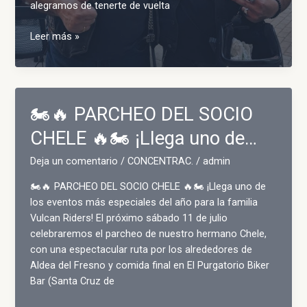
alegramos de tenerte de vuelta
Ayer
Leer más »
fue
un
día
muy
🏍️🔥 PARCHEO DEL SOCIO
especial
en
CHELE 🔥🏍️ ¡Llega uno de…
la
Deja un comentario
/
CONCENTRAC.
/
admin
sede,
ha
🏍️🔥 PARCHEO DEL SOCIO CHELE 🔥🏍️ ¡Llega uno de
vuelto…
los eventos más especiales del año para la familia
Vulcan Riders! El próximo sábado 11 de julio
celebraremos el parcheo de nuestro hermano Chele,
con una espectacular ruta por los alrededores de
Aldea del Fresno y comida final en El Purgatorio Biker
Bar (Santa Cruz de