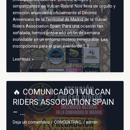
simpatizantes de Vulcan Riders! Nos llena de orgullo y
emoción anunciaros oficialmente el Décimo
Aniversario de la Territorial de Madrid de la Vulcan
Riders Association Spain. Para una ocasión tan
señalada, hemos preparado un fin de semana
inolvidable en un entorno motero inmejorable. Las
inscripciones para el gran evento del […]
¡Inscripciones
Leer más »
abiertas!
¡Socios,
amigos
y
🔥 COMUNICADO | VULCAN
simpati…
RIDERS ASSOCIATION SPAIN
– …
Deja un comentario
/
CONCENTRAC.
/
admin