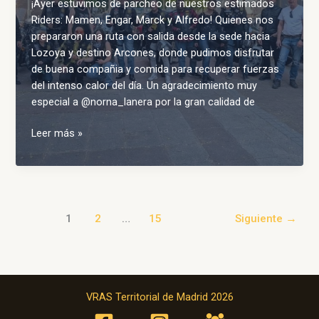
¡Ayer estuvimos de parcheo de nuestros estimados
Riders: Mamen, Engar, Marck y Alfredo! Quienes nos
prepararon una ruta con salida desde la sede hacia
Lozoya y destino Arcones, donde pudimos disfrutar
de buena compañia y comida para recuperar fuerzas
del intenso calor del día. Un agradecimiento muy
especial a @norna_lanera por la gran calidad de
¡Ayer
Leer más »
estuvimos
de
parcheo
de
nuestros
1
2
…
15
Siguiente
→
estimados
R…
VRAS Territorial de Madrid 2026