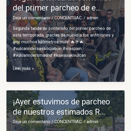
al
del primer parcheo de e…
legen…
Deja un comentario
/
CONCENTRAC.
/
admin
Segunda tanda de contenido del primer parcheo de
esta temporada, gracias de nuevo a los anfitriones y
¡por muchos kilómetros más! 🔥🤘🔥
#vulcanridersassociation #vraspain
#vulcanridersmadrid #kawasakivulcan
Segunda
Leer más »
tanda
de
contenido
del
¡Ayer estuvimos de parcheo
primer
parcheo
de nuestros estimados R…
de
Deja un comentario
/
CONCENTRAC.
/
admin
e…