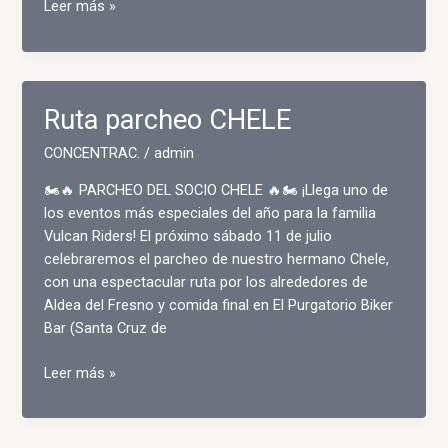
🏍️
Leer más »
🔥
PARCHEO
DEL
SOCIO
Ruta parcheo CHELE
CHELE
🔥
CONCENTRAC.
/
admin
🏍️
¡Llega
🏍️🔥 PARCHEO DEL SOCIO CHELE 🔥🏍️ ¡Llega uno de
uno
los eventos más especiales del año para la familia
de…
Vulcan Riders! El próximo sábado 11 de julio
celebraremos el parcheo de nuestro hermano Chele,
con una espectacular ruta por los alrededores de
Aldea del Fresno y comida final en El Purgatorio Biker
Bar (Santa Cruz de
Ruta
Leer más »
parcheo
CHELE