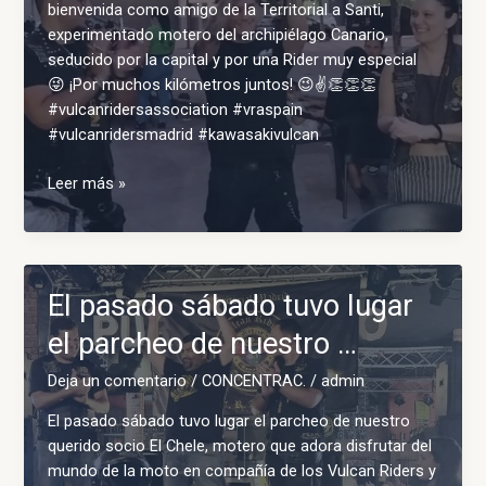
bienvenida como amigo de la Territorial a Santi,
experimentado motero del archipiélago Canario,
seducido por la capital y por una Rider muy especial
😜 ¡Por muchos kilómetros juntos! 😉✌️👏👏👏
#vulcanridersassociation #vraspain
#vulcanridersmadrid #kawasakivulcan
Recientemente
Leer más »
hemos
tenido
el
placer
El pasado sábado tuvo lugar
de
darle
el parcheo de nuestro …
la
Deja un comentario
/
CONCENTRAC.
/
admin
b…
El pasado sábado tuvo lugar el parcheo de nuestro
querido socio El Chele, motero que adora disfrutar del
mundo de la moto en compañía de los Vulcan Riders y