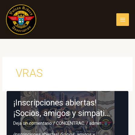
Ir
al
contenido
VRAS
¡Inscripciones abiertas!
¡Socios, amigos y simpati…
Deja un comentario
/
CONCENTRAC.
/
admin
¡Inscripciones abiertas! ¡Socios, amigos y