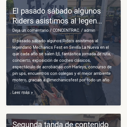
El pasado sábado algunos
Riders asistimos al legen…
Deja un comentario
/
CONCENTRAC.
/
admin
El pasado sábado algunos Riders asistimos al
legendario Mechanics Fest en Sevilla La Nueva en el
que cada año se salen 🙌, fantástica jornada de ruta,
concierto, exposición de coches clásicos,
espectáculo de acrobacias con Harleys, concurso de
pin ups, encuentros con colegas y el mejor ambiente
motero, gracias a @mechanicsfest por todo un año
El
Leer más »
pasado
sábado
algunos
Riders
Segunda tanda de contenido
asistimos