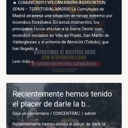
🔥 COMUNICADO | VULCAN RIDERS ASSOCIATION
SPAIN – TERRITORIAL MADRID La Comunidad de
Madrid atraviesa una situación de riesgo extremo por
incendios forestales. En estos momentos, los
principales focos afectan a la Sierra Oeste, con
incendios iniciados en Villa del Prado, San Martín de
Valdeiglesias y el entorno de Almorox (Toledo), que
han llegado a
🔥
Leer más »
COMUNICADO
|
VULCAN
RIDERS
Recientemente hemos tenido
ASSOCIATION
SPAIN
el placer de darle la b…
–
Deja un comentario
/
CONCENTRAC.
/
admin
…
Recientemente hemos tenido el placer de darle la