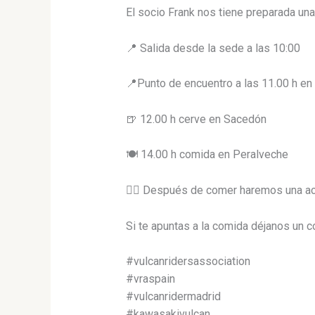
El socio Frank nos tiene preparada una 
📍 Salida desde la sede a las 10:00
📍Punto de encuentro a las 11.00 h en
🍺 12.00 h cerve en Sacedón
🍽 14.00 h comida en Peralveche
🤼‍♀ Después de comer haremos una acti
Si te apuntas a la comida déjanos un c
#vulcanridersassociation
#vraspain
#vulcanridermadrid
#kawasakivulcan