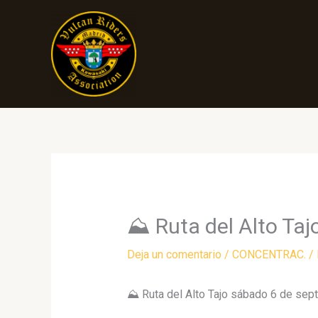
Ir
al
contenido
⛰ Ruta del Alto Taj
Deja un comentario
/
CONCENTRAC.
/
⛰ Ruta del Alto Tajo sábado 6 de sep