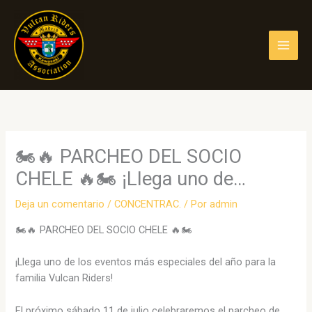
Ir
al
contenido
🏍️🔥 PARCHEO DEL SOCIO
CHELE 🔥🏍️ ¡Llega uno de…
Deja un comentario
/
CONCENTRAC.
/ Por
admin
🏍️🔥 PARCHEO DEL SOCIO CHELE 🔥🏍️
¡Llega uno de los eventos más especiales del año para la
familia Vulcan Riders!
El próximo sábado 11 de julio celebraremos el parcheo de