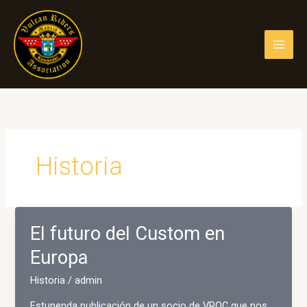
Ir
al
contenido
Historia
El futuro del Custom en
Europa
Historia
/
admin
Estupenda publicación de un socio de VROC que nos