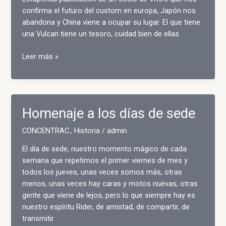
confirma el futuro del custom en europa, Japón nos
abandona y China viene a ocupar su lugar. El que tiene
una Vulcan tiene un tesoro, cuidad bien de ellas
El
Leer más »
futuro
del
Custom
en
Homenaje a los días de sede
Europa
CONCENTRAC.
,
Historia
/
admin
El día de sede, nuestro momento mágico de cada
semana que repetimos el primer viernes de mes y
todos los jueves, unas veces somos más, otras
menos, unas veces hay caras y motos nuevas, otras
gente que viene de lejos, pero lo que siempre hay es
nuestro espíritu Rider, de amistad, de compartir, de
transmitir