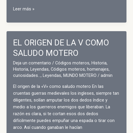
Homenaje
Leer más »
a
los
días
de
EL ORIGEN DE LA V COMO
sede
SALUDO MOTERO
Deja un comentario
/
Códigos moteros
,
Historia
,
Historia, Leyendas, Códigos moteros, homenajes,
curiosidades...
,
Leyendas
,
MUNDO MOTERO
/
admin
El origen de la «V» como saludo motero En las
cruentas guerras medievales los ingleses, siempre tan
diligentes, solían amputar los dos dedos índice y
medio a los guerreros enemigos que liberaban. La
razón es clara, si te cortan esos dos dedos
difícilmente puedes empuñar una espada o tirar con
arco. Así cuando ganaban le hacían