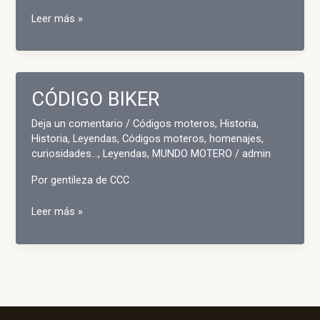
EL
Leer más »
ORIGEN
DE
LA
V
CÓDIGO BIKER
COMO
SALUDO
Deja un comentario
/
Códigos moteros
,
Historia
,
MOTERO
Historia, Leyendas, Códigos moteros, homenajes,
curiosidades...
,
Leyendas
,
MUNDO MOTERO
/
admin
Por gentileza de CCC
CÓDIGO
Leer más »
BIKER