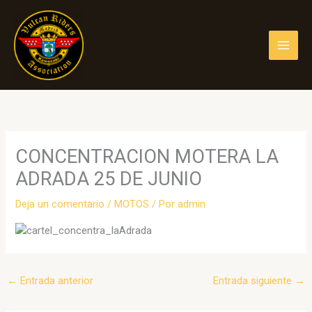
Ir
al
contenido
CONCENTRACION MOTERA LA
ADRADA 25 DE JUNIO
Deja un comentario
/
MOTOS
/ Por
admin
←
Entrada anterior
Entrada siguiente
→