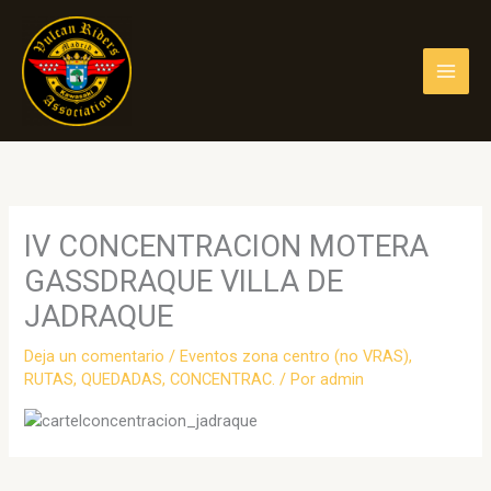
Ir
al
contenido
IV CONCENTRACION MOTERA
GASSDRAQUE VILLA DE
JADRAQUE
Deja un comentario
/
Eventos zona centro (no VRAS)
,
RUTAS, QUEDADAS, CONCENTRAC.
/ Por
admin