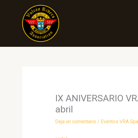
Ir
al
contenido
IX ANIVERSARIO VR
abril
Deja un comentario
/
Eventos VRA Spa