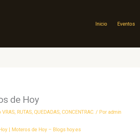
Inicio
Eventos
os de Hoy
o VRAS
,
RUTAS, QUEDADAS, CONCENTRAC.
/ Por
admin
Hoy | Moteros de Hoy – Blogs hoy.es