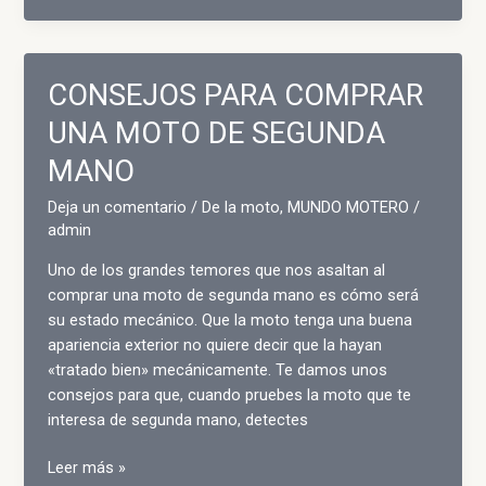
MEJORES
MOTOS
PARA
CONSEJOS PARA COMPRAR
DAR
LA
UNA MOTO DE SEGUNDA
VUELTA
MANO
AL
MUNDO
Deja un comentario
/
De la moto
,
MUNDO MOTERO
/
admin
Uno de los grandes temores que nos asaltan al
comprar una moto de segunda mano es cómo será
su estado mecánico. Que la moto tenga una buena
apariencia exterior no quiere decir que la hayan
«tratado bien» mecánicamente. Te damos unos
consejos para que, cuando pruebes la moto que te
interesa de segunda mano, detectes
CONSEJOS
Leer más »