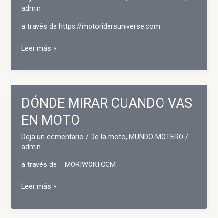
admin
a través de https://motoridersuniverse.com
Las
Leer más »
19
«cruiser»
capaces
de
DÓNDE MIRAR CUANDO VAS
avergonzar
a
EN MOTO
un
Deja un comentario
/
De la moto
,
MUNDO MOTERO
/
coche
admin
deportivo
(en
a través de MORIWOKI.COM
inglés)
DÓNDE
Leer más »
MIRAR
CUANDO