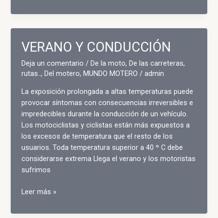
PARA
COMPRAR
UNA
MOTO
VERANO Y CONDUCCIÓN
DE
SEGUNDA
Deja un comentario
/
De la moto
,
De las carreteras,
MANO
rutas..
,
Del motero
,
MUNDO MOTERO
/
admin
La exposición prolongada a altas temperaturas puede
provocar síntomas con consecuencias irreversibles e
impredecibles durante la conducción de un vehículo.
Los motociclistas y ciclistas están más expuestos a
los excesos de temperatura que el resto de los
usuarios. Toda temperatura superior a 40 º C debe
considerarse extrema Llega el verano y los motoristas
sufrimos
VERANO
Leer más »
Y
CONDUCCIÓN