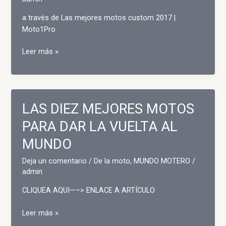
a través de Las mejores motos custom 2017 |
Moto1Pro
Las
Leer más »
mejores
motos
custom
2017
LAS DIEZ MEJORES MOTOS
PARA DAR LA VUELTA AL
MUNDO
Deja un comentario
/
De la moto
,
MUNDO MOTERO
/
admin
CLIQUEA AQUI—–> ENLACE A ARTÍCULO
LAS
Leer más »
DIEZ