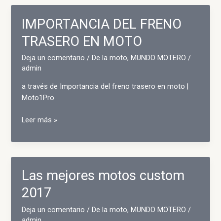
VAS
EN
IMPORTANCIA DEL FRENO
MOTO
TRASERO EN MOTO
Deja un comentario
/
De la moto
,
MUNDO MOTERO
/
admin
a través de Importancia del freno trasero en moto |
Moto1Pro
IMPORTANCIA
Leer más »
DEL
FRENO
TRASERO
EN
Las mejores motos custom
MOTO
2017
Deja un comentario
/
De la moto
,
MUNDO MOTERO
/
admin