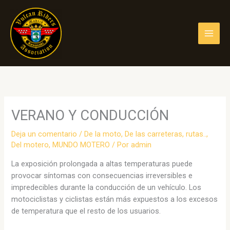
Ir
al
contenido
VERANO Y CONDUCCIÓN
Deja un comentario
/
De la moto
,
De las carreteras, rutas..
,
Del motero
,
MUNDO MOTERO
/ Por
admin
La exposición prolongada a altas temperaturas puede
provocar síntomas con consecuencias irreversibles e
impredecibles durante la conducción de un vehículo. Los
motociclistas y ciclistas están más expuestos a los excesos
de temperatura que el resto de los usuarios.