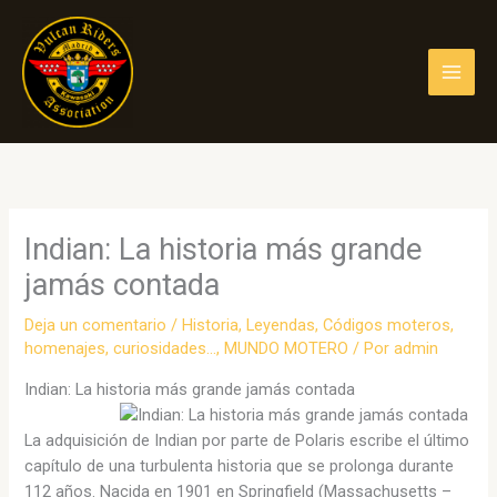
Ir
al
contenido
Indian: La historia más grande
jamás contada
Deja un comentario
/
Historia, Leyendas, Códigos moteros,
homenajes, curiosidades...
,
MUNDO MOTERO
/ Por
admin
Indian: La historia más grande jamás contada
La adquisición de Indian por parte de Polaris escribe el último
capítulo de una turbulenta historia que se prolonga durante
112 años. Nacida en 1901 en Springfield (Massachusetts –