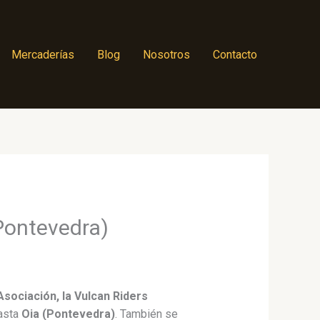
Mercaderías
Blog
Nosotros
Contacto
(Pontevedra)
 Asociación, la Vulcan Riders
hasta
Oia (Pontevedra)
. También se