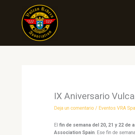
Ir
al
contenido
IX Aniversario Vulc
Deja un comentario
/
Eventos VRA Spa
El
fin de semana del 20, 21 y 22 de a
Association Spain
. Ese fin de seman