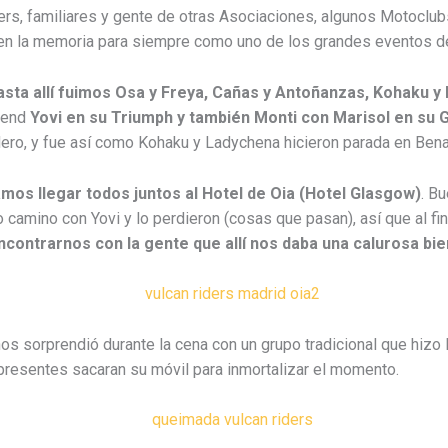
rs, familiares y gente de otras Asociaciones, algunos Motoclub
 en la memoria para siempre como uno de los grandes eventos d
asta allí fuimos Osa y Freya, Cañas y Antoñanzas, Kohaku y 
iend
Yovi en su Triumph y también Monti con Marisol en su 
ero, y fue así como Kohaku y Ladychena hicieron parada en Benav
mos llegar todos juntos al Hotel de Oia (Hotel Glasgow)
. B
o camino con Yovi y lo perdieron (cosas que pasan), así que al fi
ncontrarnos con la gente que allí nos daba una calurosa bi
nos sorprendió durante la cena con un grupo tradicional que hizo
presentes sacaran su móvil para inmortalizar el momento.